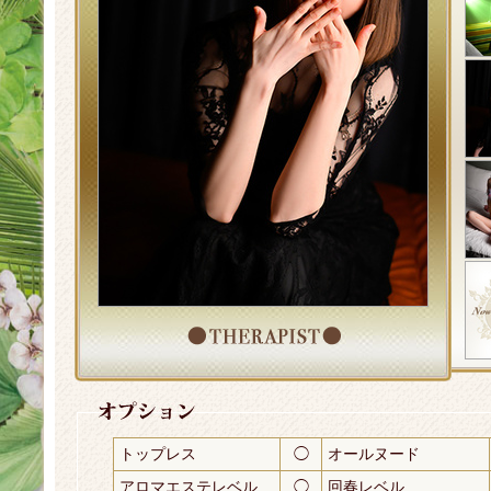
トップレス
◯
オールヌード
アロマエステレベル
◯
回春レベル