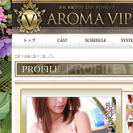
TOP
>
在籍一覧
>
一条 アミ