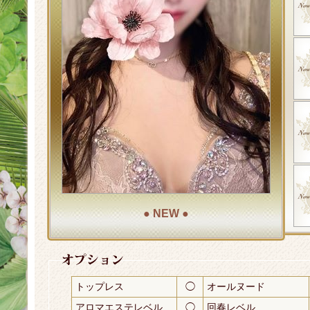
● NEW ●
トップレス
◯
オールヌード
アロマエステレベル
◯
回春レベル